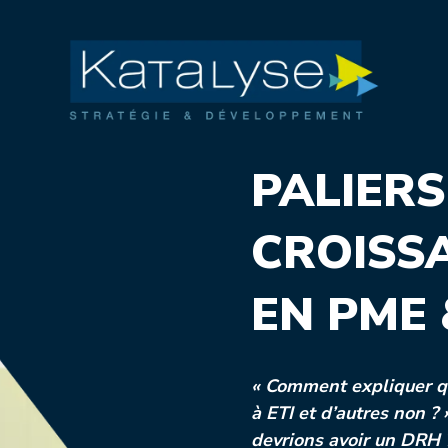
PALIERS
CROISS
EN PME 
« Comment expliquer q
à ETI et d’autres non ? 
devrions avoir un DRH 